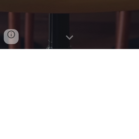
Menu en français
English menu
Menù italiano
APOPINO